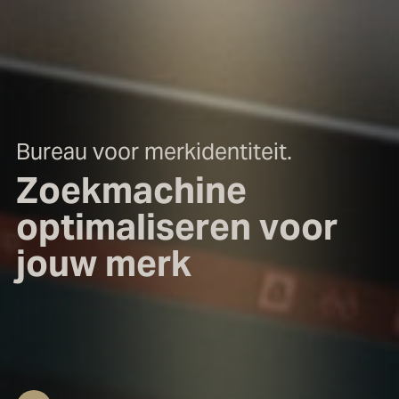
Bureau voor merkidentiteit.
Z
o
e
k
m
a
c
h
i
n
e
o
p
t
i
m
a
l
i
s
e
r
e
n
v
o
o
r
j
o
u
w
m
e
r
k